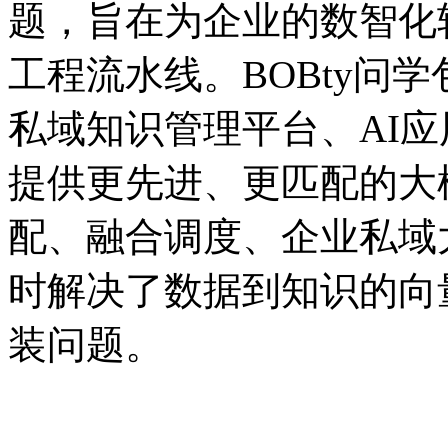
题，旨在为企业的数智
工程流水线。BOBty问学
私域知识管理平台、AI
提供更先进、更匹配的大
配、融合调度、企业
时解决了数据到知识的向
装问题。