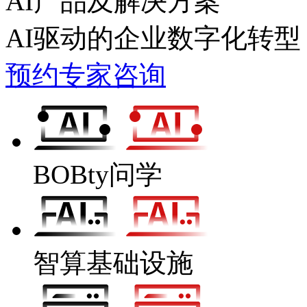
AI产品及解决方案
AI驱动的企业数字化转型
预约专家咨询
BOBty问学
智算基础设施