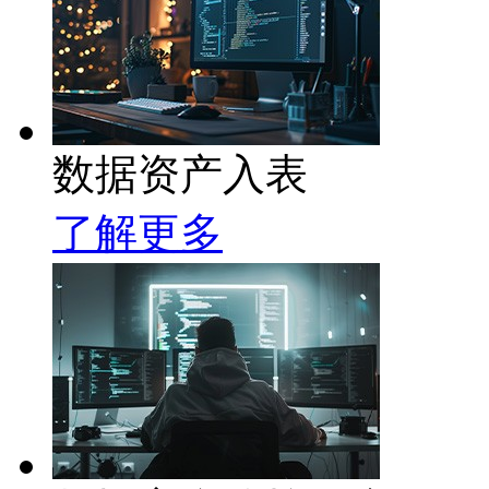
数据资产入表
了解更多