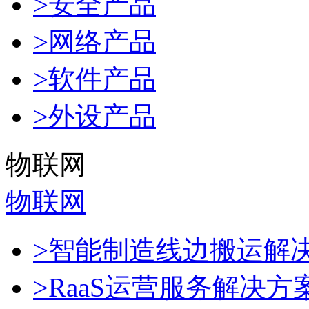
>安全产品
>网络产品
>软件产品
>外设产品
物联网
物联网
>智能制造线边搬运解
>RaaS运营服务解决方