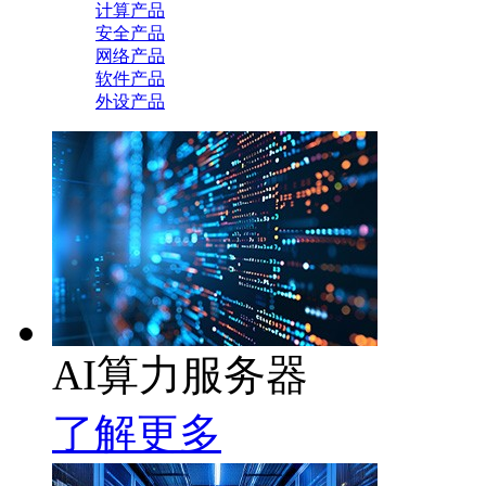
计算产品
安全产品
网络产品
软件产品
外设产品
AI算力服务器
了解更多