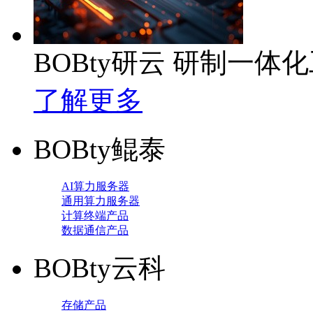
BOBty研云 研制一
了解更多
BOBty鲲泰
AI算力服务器
通用算力服务器
计算终端产品
数据通信产品
BOBty云科
存储产品