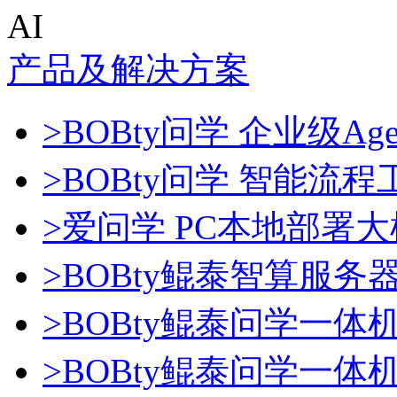
AI
产品及解决方案
>BOBty问学 企业级Ag
>BOBty问学 智能流
>爱问学 PC本地部署
>BOBty鲲泰智算服务
>BOBty鲲泰问学一体
>BOBty鲲泰问学一体机D