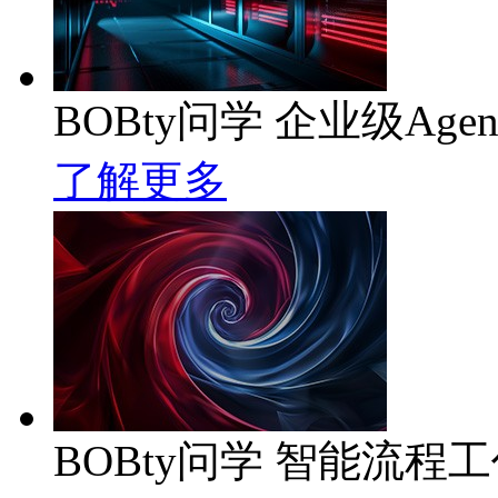
BOBty问学 企业级Age
了解更多
BOBty问学 智能流程