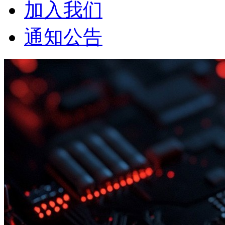
加入我们
通知公告