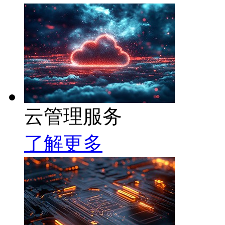
云管理服务
了解更多