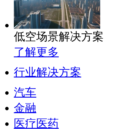
低空场景解决方案
了解更多
行业解决方案
汽车
金融
医疗医药