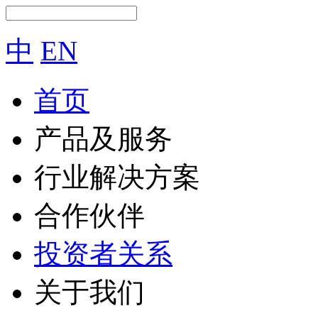
中
EN
首页
产品及服务
行业解决方案
合作伙伴
投资者关系
关于我们