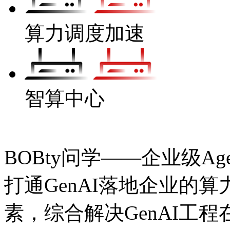
算力调度加速
智算中心
BOBty问学——企业级Ag
打通GenAI落地企业的算力
素，综合解决GenAI工程在