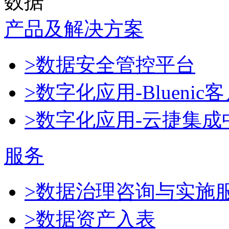
数据
产品及解决方案
>数据安全管控平台
>数字化应用-Blueni
>数字化应用-云捷集成
服务
>数据治理咨询与实施
>数据资产入表