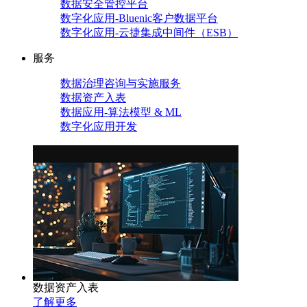
数据安全管控平台
数字化应用-Bluenic客户数据平台
数字化应用-云捷集成中间件（ESB）
服务
数据治理咨询与实施服务
数据资产入表
数据应用-算法模型 & ML
数字化应用开发
数据资产入表
了解更多