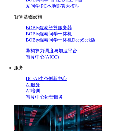
爱问学 PC本地部署大模型
智算基础设施
BOBty鲲泰智算服务器
BOBty鲲泰问学一体机
BOBty鲲泰问学一体机DeepSeek版
异构算力调度与加速平台
智算中心(AICC)
服务
DC·AI生态创新中心
AI服务
AI培训
智算中心运营服务