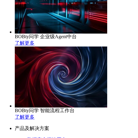
BOBty问学 企业级Agent中台
了解更多
BOBty问学 智能流程工作台
了解更多
产品及解决方案